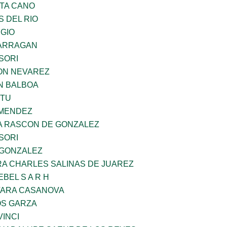
TA CANO
 DEL RIO
UGIO
BARRAGAN
SORI
ON NEVAREZ
N BALBOA
ZTU
 MENDEZ
NA RASCON DE GONZALEZ
SORI
 GONZALEZ
RA CHARLES SALINAS DE JUAREZ
BEL S A R H
VARA CASANOVA
S GARZA
INCI