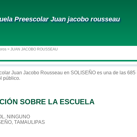
uela Preescolar Juan jacobo rousseau
oros
> JUAN JACOBO ROUSSEAU
colar
Juan Jacobo Rousseau
en
SOLISEÑO
es una de las 685 
ol
público
.
CIÓN SOBRE LA ESCUELA
 COL. NINGUNO
ISEÑO, TAMAULIPAS