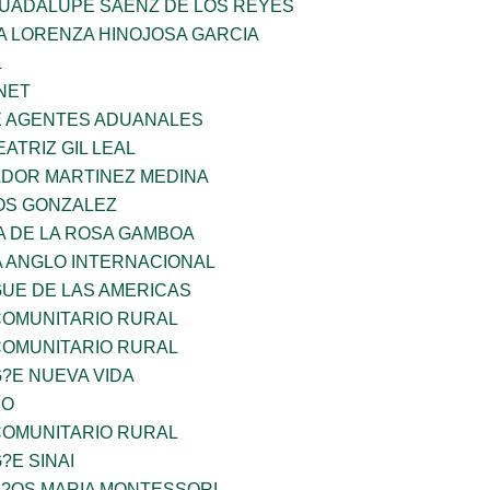
GUADALUPE SAENZ DE LOS REYES
A LORENZA HINOJOSA GARCIA
L
NET
E AGENTES ADUANALES
EATRIZ GIL LEAL
ADOR MARTINEZ MEDINA
OS GONZALEZ
A DE LA ROSA GAMBOA
A ANGLO INTERNACIONAL
GUE DE LAS AMERICAS
OMUNITARIO RURAL
OMUNITARIO RURAL
G?E NUEVA VIDA
CO
OMUNITARIO RURAL
?E SINAI
I?OS MARIA MONTESSORI