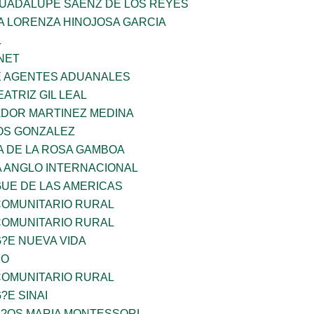
GUADALUPE SAENZ DE LOS REYES
A LORENZA HINOJOSA GARCIA
L
NET
E AGENTES ADUANALES
EATRIZ GIL LEAL
ADOR MARTINEZ MEDINA
OS GONZALEZ
A DE LA ROSA GAMBOA
A ANGLO INTERNACIONAL
GUE DE LAS AMERICAS
OMUNITARIO RURAL
OMUNITARIO RURAL
G?E NUEVA VIDA
CO
OMUNITARIO RURAL
?E SINAI
I?OS MARIA MONTESSORI