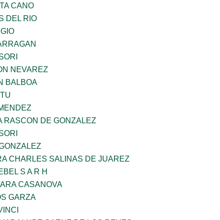
TA CANO
 DEL RIO
UGIO
BARRAGAN
SORI
ON NEVAREZ
N BALBOA
ZTU
 MENDEZ
NA RASCON DE GONZALEZ
SORI
 GONZALEZ
RA CHARLES SALINAS DE JUAREZ
BEL S A R H
VARA CASANOVA
S GARZA
INCI