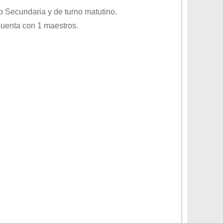
vo
Secundaria
y de turno
matutino
.
cuenta con 1 maestros.