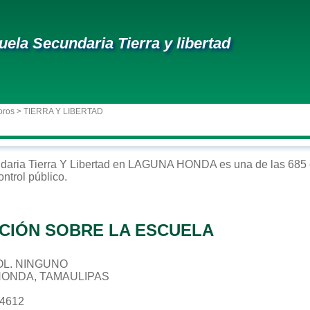
uela Secundaria Tierra y libertad
oros
> TIERRA Y LIBERTAD
daria
Tierra Y Libertad
en
LAGUNA HONDA
es una de las 685 
ontrol
público
.
CIÓN SOBRE LA ESCUELA
 COL. NINGUNO
HONDA, TAMAULIPAS
64612