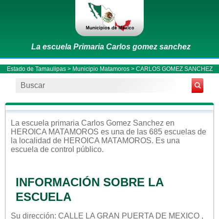
La escuela Primaria Carlos gomez sanchez
Estado de Tamaulipas
>
Municipio Matamoros
> CARLOS GOMEZ SANCHEZ
La escuela
primaria
Carlos Gomez Sanchez
en
HEROICA MATAMOROS
es una de las 685 escuelas de
la localidad de
HEROICA MATAMOROS
. Es una
escuela de control
público
.
INFORMACIÓN SOBRE LA
ESCUELA
Su dirección: CALLE LA GRAN PUERTA DE MEXICO ,