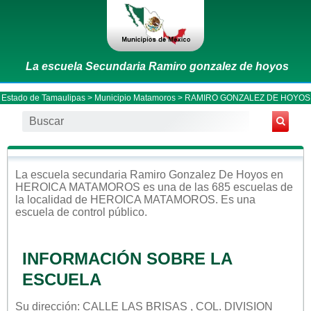
La escuela Secundaria Ramiro gonzalez de hoyos
Estado de Tamaulipas
>
Municipio Matamoros
> RAMIRO GONZALEZ DE HOYOS
La escuela
secundaria
Ramiro Gonzalez De Hoyos
en
HEROICA MATAMOROS
es una de las 685 escuelas de
la localidad de
HEROICA MATAMOROS
. Es una
escuela de control
público
.
INFORMACIÓN SOBRE LA
ESCUELA
Su dirección: CALLE LAS BRISAS , COL. DIVISION