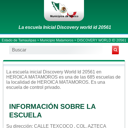
La escuela Inicial Discovery world id 20561
Estado de Tamaulipas
>
Municipio Matamoros
> DISCOVERY WORLD ID 20561
La escuela
inicial
Discovery World Id 20561
en
HEROICA MATAMOROS
es una de las 685 escuelas de
la localidad de
HEROICA MATAMOROS
. Es una
escuela de control
privado
.
INFORMACIÓN SOBRE LA
ESCUELA
Su dirección: CALLE TEXCOCO , COL. AZTECA