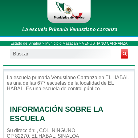
La escuela Primaria Venustiano carranza
Estado de Sinaloa
>
Municipio Mazatlán
> VENUSTIANO CARRANZA
La escuela
primaria
Venustiano Carranza
en
EL HABAL
es una de las 677 escuelas de la localidad de
EL
HABAL
. Es una escuela de control
público
.
INFORMACIÓN SOBRE LA
ESCUELA
Su dirección: , COL. NINGUNO
CP 82270, EL HABAL, SINALOA