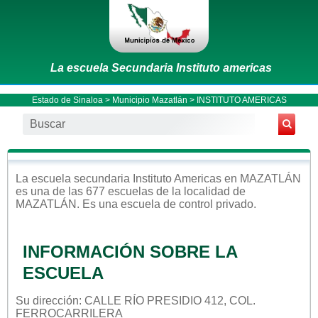
La escuela Secundaria Instituto americas
Estado de Sinaloa
>
Municipio Mazatlán
> INSTITUTO AMERICAS
La escuela
secundaria
Instituto Americas
en
MAZATLÁN
es una de las 677 escuelas de la localidad de
MAZATLÁN
. Es una escuela de control
privado
.
INFORMACIÓN SOBRE LA
ESCUELA
Su dirección: CALLE RÍO PRESIDIO 412, COL.
FERROCARRILERA