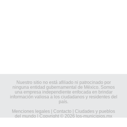
Nuestro sitio no está afiliado ni patrocinado por
ninguna entidad gubernamental de México. Somos
una empresa independiente enfocada en brindar
información valiosa a los ciudadanos y residentes del
país.
Menciones legales
|
Contacto
|
Ciudades y pueblos
del mundo
| Copyright © 2026 los-municipios.mx
Todos los derechos reservados