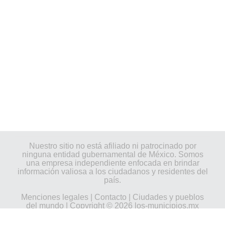
Nuestro sitio no está afiliado ni patrocinado por
ninguna entidad gubernamental de México. Somos
una empresa independiente enfocada en brindar
información valiosa a los ciudadanos y residentes del
país.
Menciones legales
|
Contacto
|
Ciudades y pueblos
del mundo
| Copyright © 2026 los-municipios.mx
Todos los derechos reservados