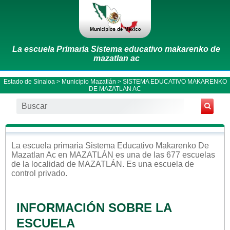
La escuela Primaria Sistema educativo makarenko de
mazatlan ac
Estado de Sinaloa
>
Municipio Mazatlán
> SISTEMA EDUCATIVO MAKARENKO
DE MAZATLAN AC
La escuela
primaria
Sistema Educativo Makarenko De
Mazatlan Ac
en
MAZATLÁN
es una de las 677 escuelas
de la localidad de
MAZATLÁN
. Es una escuela de
control
privado
.
INFORMACIÓN SOBRE LA
ESCUELA