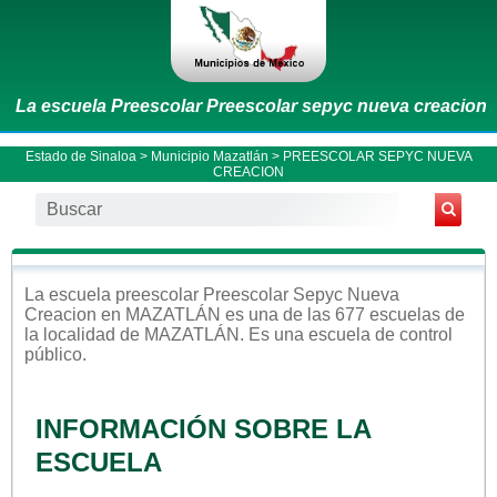
La escuela Preescolar Preescolar sepyc nueva creacion
Estado de Sinaloa
>
Municipio Mazatlán
> PREESCOLAR SEPYC NUEVA
CREACION
La escuela
preescolar
Preescolar Sepyc Nueva
Creacion
en
MAZATLÁN
es una de las 677 escuelas de
la localidad de
MAZATLÁN
. Es una escuela de control
público
.
INFORMACIÓN SOBRE LA
ESCUELA