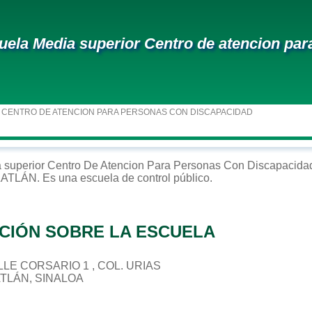
uela Media superior Centro de atencion pa
 CENTRO DE ATENCION PARA PERSONAS CON DISCAPACIDAD
 superior
Centro De Atencion Para Personas Con Discapacida
ATLÁN
. Es una escuela de control
público
.
CIÓN SOBRE LA ESCUELA
ALLE CORSARIO 1 , COL. URIAS
ATLÁN, SINALOA