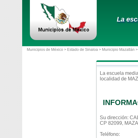
La esc
Municipios de México >
Estado de Sinaloa
>
Municipio Mazatlán
>
La escuela
media
localidad de
MAZ
INFORMA
Su dirección: C
CP 82099, MAZ
Teléfono: