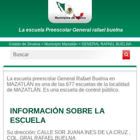
La escuela Preescolar General rafael buelna
Estado de Sinaloa
>
Municipio Mazatlán
> GENERAL RAFAEL BUELNA
La escuela
preescolar
General Rafael Buelna
en
MAZATLÁN
es una de las 677 escuelas de la localidad
de
MAZATLÁN
. Es una escuela de control
público
.
INFORMACIÓN SOBRE LA
ESCUELA
Su dirección: CALLE SOR JUANA INES DE LA CRUZ ,
COL. GRAL RAFAEL BUELNA