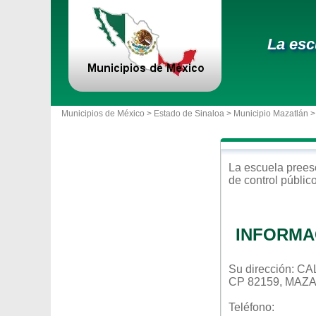
La esc
Municipios de México >
Estado de Sinaloa
>
Municipio Mazatlán
>
La escuela
prees
de control
públic
INFORMA
Su dirección: 
CP 82159, MAZ
Teléfono: