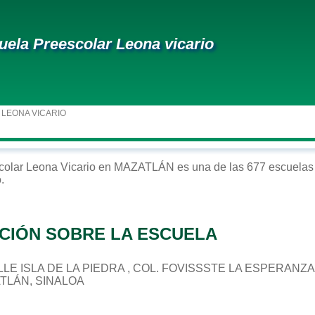
uela Preescolar Leona vicario
 LEONA VICARIO
colar
Leona Vicario
en
MAZATLÁN
es una de las 677 escuelas 
o
.
CIÓN SOBRE LA ESCUELA
CALLE ISLA DE LA PIEDRA , COL. FOVISSSTE LA ESPERANZA
ATLÁN, SINALOA