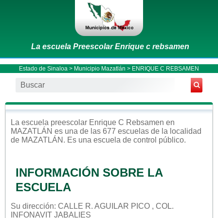
La escuela Preescolar Enrique c rebsamen
Estado de Sinaloa
>
Municipio Mazatlán
> ENRIQUE C REBSAMEN
La escuela
preescolar
Enrique C Rebsamen
en
MAZATLÁN
es una de las 677 escuelas de la localidad
de
MAZATLÁN
. Es una escuela de control
público
.
INFORMACIÓN SOBRE LA
ESCUELA
Su dirección: CALLE R. AGUILAR PICO , COL.
INFONAVIT JABALIES