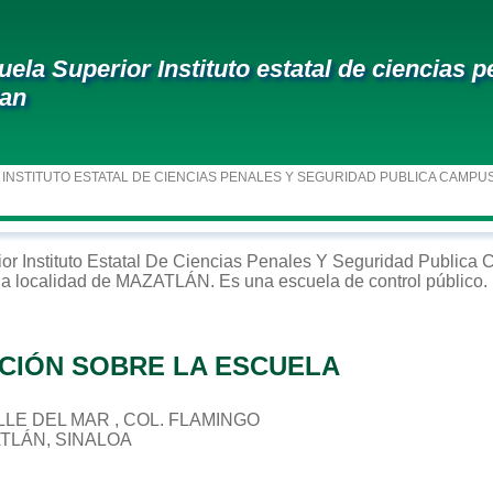
uela Superior Instituto estatal de ciencias
lan
 INSTITUTO ESTATAL DE CIENCIAS PENALES Y SEGURIDAD PUBLICA CAMPU
ior
Instituto Estatal De Ciencias Penales Y Seguridad Publica
la localidad de
MAZATLÁN
. Es una escuela de control
público
.
CIÓN SOBRE LA ESCUELA
CALLE DEL MAR , COL. FLAMINGO
ATLÁN, SINALOA