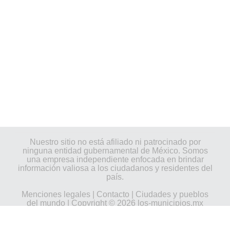
Nuestro sitio no está afiliado ni patrocinado por
ninguna entidad gubernamental de México. Somos
una empresa independiente enfocada en brindar
información valiosa a los ciudadanos y residentes del
país.
Menciones legales
|
Contacto
|
Ciudades y pueblos
del mundo
| Copyright © 2026 los-municipios.mx
Todos los derechos reservados