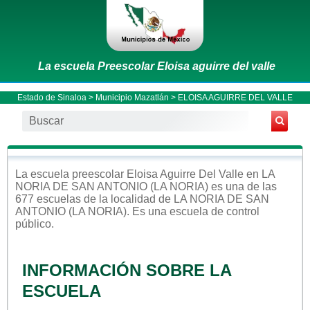
La escuela Preescolar Eloisa aguirre del valle
Estado de Sinaloa
>
Municipio Mazatlán
> ELOISA AGUIRRE DEL VALLE
La escuela
preescolar
Eloisa Aguirre Del Valle
en
LA
NORIA DE SAN ANTONIO (LA NORIA)
es una de las
677 escuelas de la localidad de
LA NORIA DE SAN
ANTONIO (LA NORIA)
. Es una escuela de control
público
.
INFORMACIÓN SOBRE LA
ESCUELA