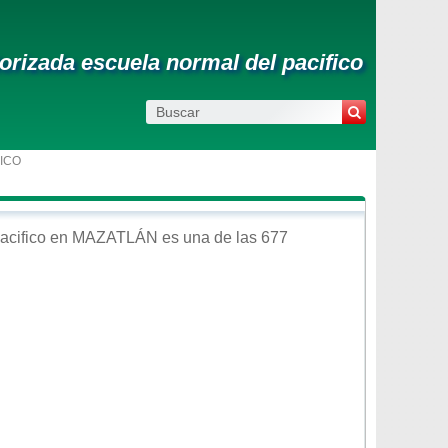
orizada escuela normal del pacifico
ICO
acifico
en
MAZATLÁN
es una de las 677