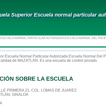
uela Superior Escuela normal particular aut
 ESCUELA NORMAL PARTICULAR AUTORIZADA ESCUELA NORMAL DEL PACIF
ior
Escuela Normal Particular Autorizada Escuela Normal Del P
ocalidad de
MAZATLÁN
. Es una escuela de control
privado
.
CIÓN SOBRE LA ESCUELA
CALLE PRIMERA 21, COL. LOMAS DE JUAREZ
ATLÁN, SINALOA
44