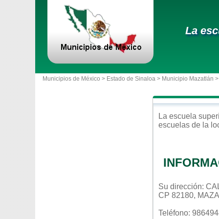
La esc
Municipios de México >
Estado de Sinaloa
>
Municipio Mazatlán
>
La escuela
super
escuelas de la l
INFORMA
Su dirección: 
CP 82180, MAZ
Teléfono: 98649