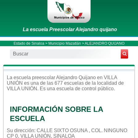
La escuela Preescolar Alejandro quijano
Estado de Sinaloa
>
Municipio Mazatlán
> ALEJANDRO QUIJANO
La escuela
preescolar
Alejandro Quijano
en
VILLA
UNIÓN
es una de las 677 escuelas de la localidad de
VILLA UNIÓN
. Es una escuela de control
público
.
INFORMACIÓN SOBRE LA
ESCUELA
Su dirección: CALLE SIXTO OSUNA , COL. NINGUNO
CP 0, VILLA UNIÓN, SINALOA