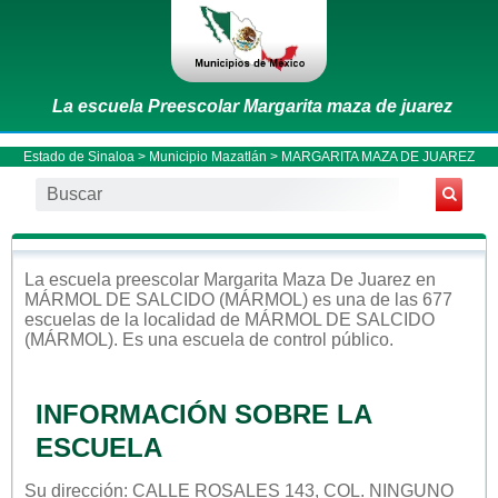
La escuela Preescolar Margarita maza de juarez
Estado de Sinaloa
>
Municipio Mazatlán
> MARGARITA MAZA DE JUAREZ
La escuela
preescolar
Margarita Maza De Juarez
en
MÁRMOL DE SALCIDO (MÁRMOL)
es una de las 677
escuelas de la localidad de
MÁRMOL DE SALCIDO
(MÁRMOL)
. Es una escuela de control
público
.
INFORMACIÓN SOBRE LA
ESCUELA
Su dirección: CALLE ROSALES 143, COL. NINGUNO