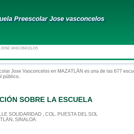
uela Preescolar Jose vasconcelos
 JOSE VASCONCELOS
colar
Jose Vasconcelos
en
MAZATLÁN
es una de las 677 escue
ol
público
.
CIÓN SOBRE LA ESCUELA
CALLE SOLIDARIDAD , COL. PUESTA DEL SOL
ATLÁN, SINALOA