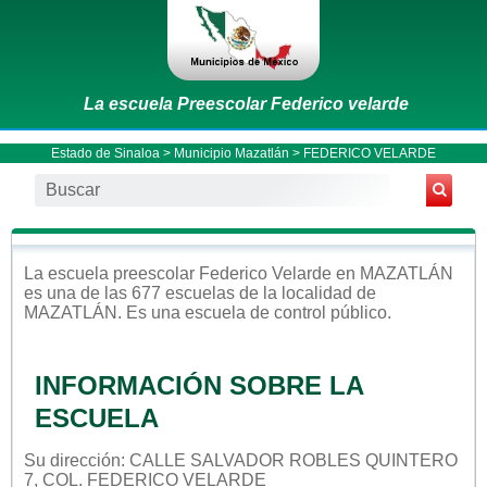
La escuela Preescolar Federico velarde
Estado de Sinaloa
>
Municipio Mazatlán
> FEDERICO VELARDE
La escuela
preescolar
Federico Velarde
en
MAZATLÁN
es una de las 677 escuelas de la localidad de
MAZATLÁN
. Es una escuela de control
público
.
INFORMACIÓN SOBRE LA
ESCUELA
Su dirección: CALLE SALVADOR ROBLES QUINTERO
7, COL. FEDERICO VELARDE