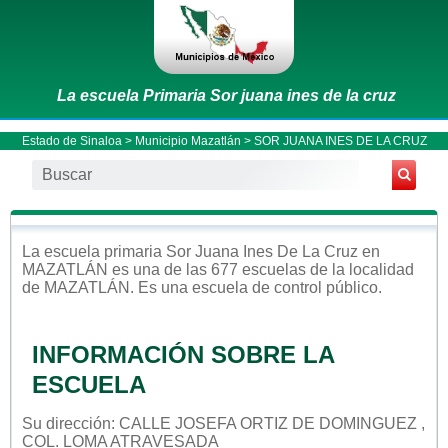
La escuela Primaria Sor juana ines de la cruz
Estado de Sinaloa
>
Municipio Mazatlán
> SOR JUANA INES DE LA CRUZ
La escuela
primaria
Sor Juana Ines De La Cruz
en
MAZATLÁN
es una de las 677 escuelas de la localidad
de
MAZATLÁN
. Es una escuela de control
público
.
INFORMACIÓN SOBRE LA
ESCUELA
Su dirección: CALLE JOSEFA ORTIZ DE DOMINGUEZ ,
COL. LOMA ATRAVESADA