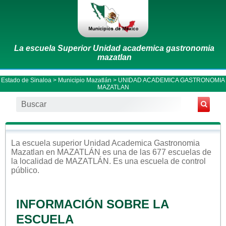
La escuela Superior Unidad academica gastronomia
mazatlan
Estado de Sinaloa
>
Municipio Mazatlán
> UNIDAD ACADEMICA GASTRONOMIA
MAZATLAN
La escuela
superior
Unidad Academica Gastronomia
Mazatlan
en
MAZATLÁN
es una de las 677 escuelas de
la localidad de
MAZATLÁN
. Es una escuela de control
público
.
INFORMACIÓN SOBRE LA
ESCUELA