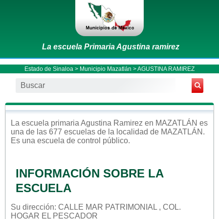
La escuela Primaria Agustina ramirez
Estado de Sinaloa
>
Municipio Mazatlán
> AGUSTINA RAMIREZ
La escuela
primaria
Agustina Ramirez
en
MAZATLÁN
es
una de las 677 escuelas de la localidad de
MAZATLÁN
.
Es una escuela de control
público
.
INFORMACIÓN SOBRE LA
ESCUELA
Su dirección: CALLE MAR PATRIMONIAL , COL.
HOGAR EL PESCADOR