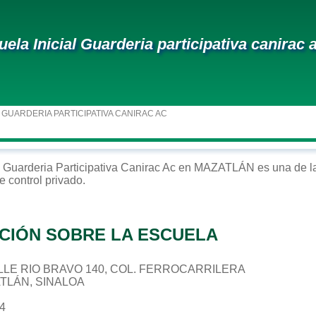
uela Inicial Guarderia participativa canirac 
 GUARDERIA PARTICIPATIVA CANIRAC AC
Guarderia Participativa Canirac Ac
en
MAZATLÁN
es una de l
e control
privado
.
CIÓN SOBRE LA ESCUELA
CALLE RIO BRAVO 140, COL. FERROCARRILERA
ATLÁN, SINALOA
34