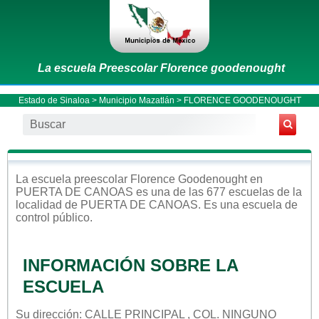
La escuela Preescolar Florence goodenought
Estado de Sinaloa
>
Municipio Mazatlán
> FLORENCE GOODENOUGHT
La escuela
preescolar
Florence Goodenought
en
PUERTA DE CANOAS
es una de las 677 escuelas de la
localidad de
PUERTA DE CANOAS
. Es una escuela de
control
público
.
INFORMACIÓN SOBRE LA
ESCUELA
Su dirección: CALLE PRINCIPAL , COL. NINGUNO