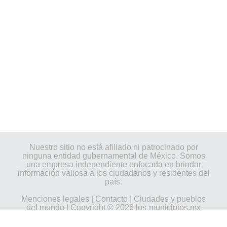
Nuestro sitio no está afiliado ni patrocinado por
ninguna entidad gubernamental de México. Somos
una empresa independiente enfocada en brindar
información valiosa a los ciudadanos y residentes del
país.
Menciones legales
|
Contacto
|
Ciudades y pueblos
del mundo
| Copyright © 2026 los-municipios.mx
Todos los derechos reservados