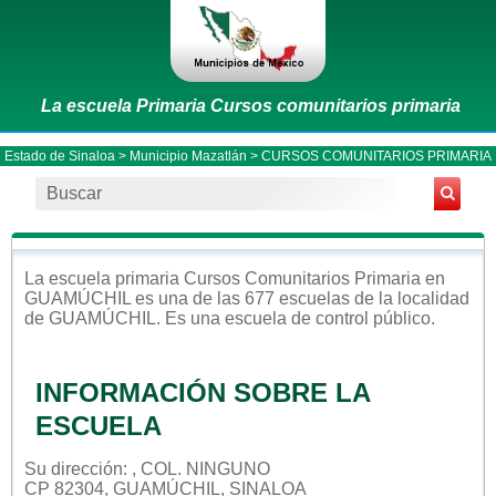
La escuela Primaria Cursos comunitarios primaria
Estado de Sinaloa
>
Municipio Mazatlán
> CURSOS COMUNITARIOS PRIMARIA
La escuela
primaria
Cursos Comunitarios Primaria
en
GUAMÚCHIL
es una de las 677 escuelas de la localidad
de
GUAMÚCHIL
. Es una escuela de control
público
.
INFORMACIÓN SOBRE LA
ESCUELA
Su dirección: , COL. NINGUNO
CP 82304, GUAMÚCHIL, SINALOA