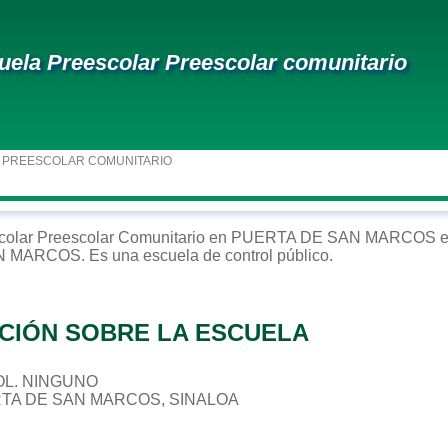
uela Preescolar Preescolar comunitario
 PREESCOLAR COMUNITARIO
colar
Preescolar Comunitario
en
PUERTA DE SAN MARCOS
e
N MARCOS
. Es una escuela de control
público
.
CIÓN SOBRE LA ESCUELA
 COL. NINGUNO
RTA DE SAN MARCOS, SINALOA