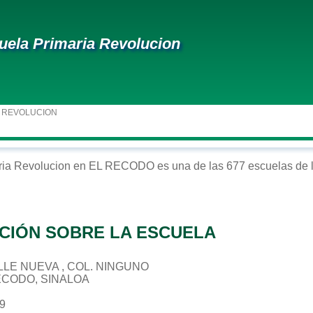
uela Primaria Revolucion
 REVOLUCION
ria
Revolucion
en
EL RECODO
es una de las 677 escuelas de 
CIÓN SOBRE LA ESCUELA
CALLE NUEVA , COL. NINGUNO
RECODO, SINALOA
09