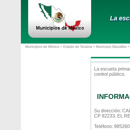
La esc
Municipios de México >
Estado de Sinaloa
>
Municipio Mazatlán
>
La escuela
prima
control
público
.
INFORMA
Su dirección: 
CP 82233, EL 
Teléfono: 98526