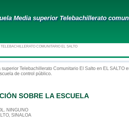
uela Media superior Telebachillerato comunit
 TELEBACHILLERATO COMUNITARIO EL SALTO
 superior
Telebachillerato Comunitario El Salto
en
EL SALTO
es
escuela de control
público
.
CIÓN SOBRE LA ESCUELA
 COL. NINGUNO
ALTO, SINALOA