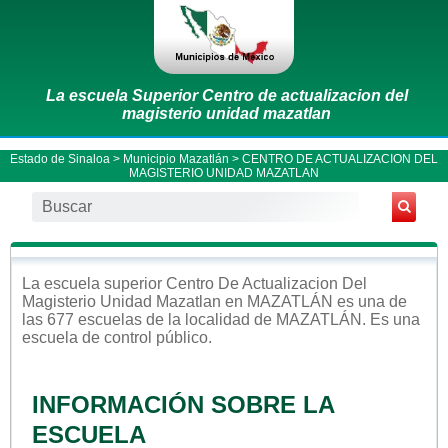
La escuela Superior Centro de actualizacion del
magisterio unidad mazatlan
Estado de Sinaloa
>
Municipio Mazatlán
> CENTRO DE ACTUALIZACION DEL
MAGISTERIO UNIDAD MAZATLAN
La escuela
superior
Centro De Actualizacion Del
Magisterio Unidad Mazatlan
en
MAZATLÁN
es una de
las 677 escuelas de la localidad de
MAZATLÁN
. Es una
escuela de control
público
.
INFORMACIÓN SOBRE LA
ESCUELA