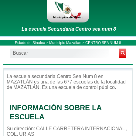
La escuela Secundaria Centro sea num 8
Estado de Sinaloa
>
Municipio Mazatlán
> CENTRO SEA NUM 8
La escuela
secundaria
Centro Sea Num 8
en
MAZATLÁN
es una de las 677 escuelas de la localidad
de
MAZATLÁN
. Es una escuela de control
público
.
INFORMACIÓN SOBRE LA
ESCUELA
Su dirección: CALLE CARRETERA INTERNACIONAL ,
COL. URIAS