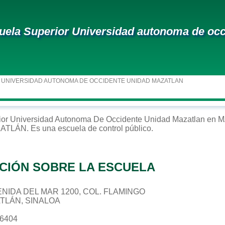
uela Superior Universidad autonoma de occ
 UNIVERSIDAD AUTONOMA DE OCCIDENTE UNIDAD MAZATLAN
ior
Universidad Autonoma De Occidente Unidad Mazatlan
en
M
ATLÁN
. Es una escuela de control
público
.
CIÓN SOBRE LA ESCUELA
AVENIDA DEL MAR 1200, COL. FLAMINGO
ATLÁN, SINALOA
36404