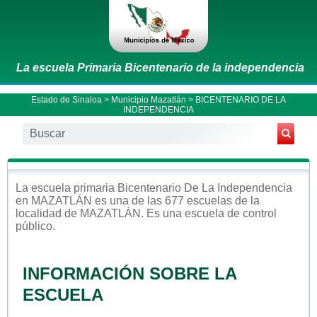
La escuela Primaria Bicentenario de la independencia
Estado de Sinaloa
>
Municipio Mazatlán
> BICENTENARIO DE LA
INDEPENDENCIA
La escuela
primaria
Bicentenario De La Independencia
en
MAZATLÁN
es una de las 677 escuelas de la
localidad de
MAZATLÁN
. Es una escuela de control
público
.
INFORMACIÓN SOBRE LA
ESCUELA