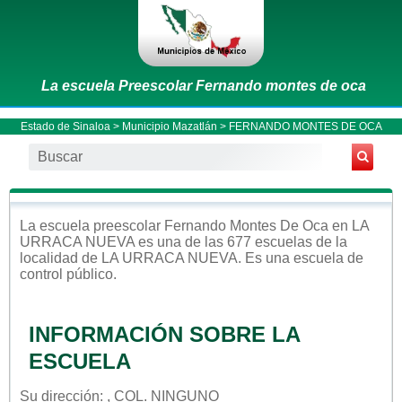
La escuela Preescolar Fernando montes de oca
Estado de Sinaloa
>
Municipio Mazatlán
> FERNANDO MONTES DE OCA
La escuela
preescolar
Fernando Montes De Oca
en
LA
URRACA NUEVA
es una de las 677 escuelas de la
localidad de
LA URRACA NUEVA
. Es una escuela de
control
público
.
INFORMACIÓN SOBRE LA
ESCUELA
Su dirección: , COL. NINGUNO