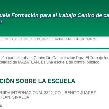
uela Formación para el trabajo Centro de cap
6
 CENTRO DE CAPACITACION PARA EL TRABAJO INDUSTRIAL NUM 26
ción para el trabajo
Centro De Capacitacion Para El Trabajo In
ocalidad de
MAZATLÁN
. Es una escuela de control
público
.
CIÓN SOBRE LA ESCUELA
AVENIDA INTERNACIONAL 3822, COL. BENITO JUAREZ
ATLÁN, SINALOA
54