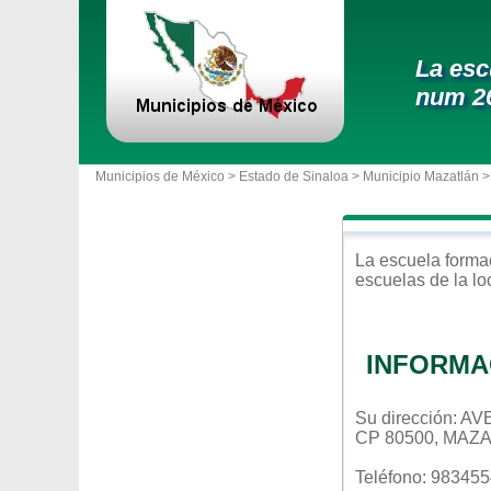
La esc
num 2
Municipios de México >
Estado de Sinaloa
>
Municipio Mazatlán
>
La escuela
forma
escuelas de la l
INFORMA
Su dirección: 
CP 80500, MAZ
Teléfono: 98345