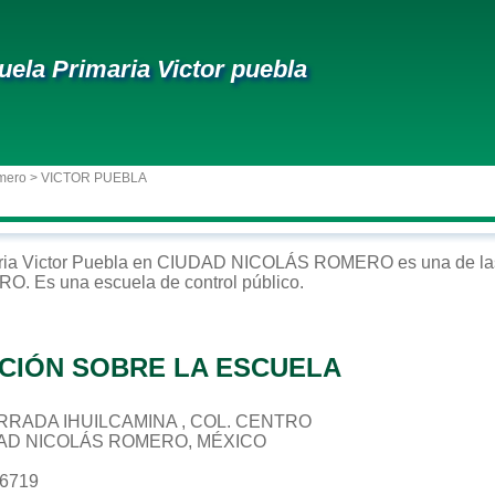
uela Primaria Victor puebla
mero
> VICTOR PUEBLA
ria
Victor Puebla
en
CIUDAD NICOLÁS ROMERO
es una de la
ERO
. Es una escuela de control
público
.
CIÓN SOBRE LA ESCUELA
CERRADA IHUILCAMINA , COL. CENTRO
DAD NICOLÁS ROMERO, MÉXICO
86719