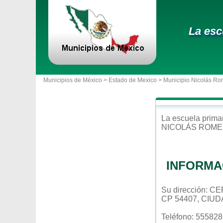
La esc
Municipios de México >
Estado de Mexico
>
Municipio Nicolás Ro
La escuela
prima
NICOLÁS ROM
INFORMA
Su dirección: 
CP 54407, CIU
Teléfono: 55582