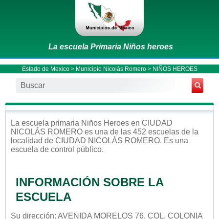
La escuela Primaria Niños heroes
Estado de Mexico
>
Municipio Nicolás Romero
> NIÑOS HEROES
La escuela
primaria
Niños Heroes
en
CIUDAD
NICOLÁS ROMERO
es una de las 452 escuelas de la
localidad de
CIUDAD NICOLÁS ROMERO
. Es una
escuela de control
público
.
INFORMACIÓN SOBRE LA
ESCUELA
Su dirección: AVENIDA MORELOS 76, COL. COLONIA