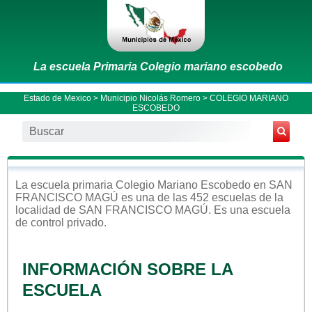
La escuela Primaria Colegio mariano escobedo
Estado de Mexico
>
Municipio Nicolás Romero
> COLEGIO MARIANO
ESCOBEDO
La escuela
primaria
Colegio Mariano Escobedo
en
SAN
FRANCISCO MAGÚ
es una de las 452 escuelas de la
localidad de
SAN FRANCISCO MAGÚ
. Es una escuela
de control
privado
.
INFORMACIÓN SOBRE LA
ESCUELA