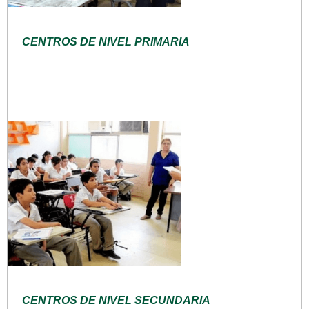
CENTROS DE NIVEL PRIMARIA
CENTROS DE NIVEL SECUNDARIA