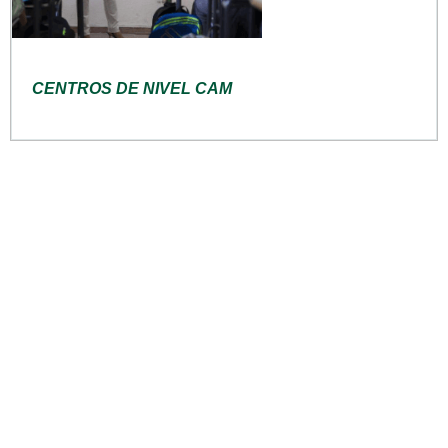
CENTROS DE NIVEL CAM