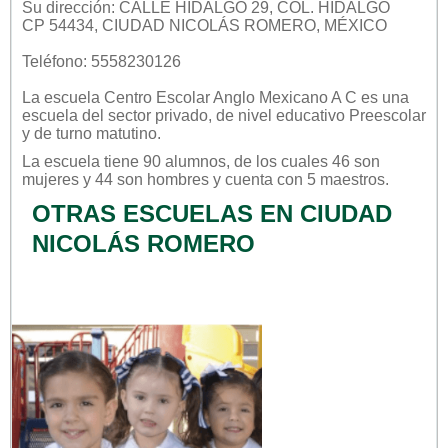
Su dirección: CALLE HIDALGO 29, COL. HIDALGO
CP 54434, CIUDAD NICOLÁS ROMERO, MÉXICO
Teléfono: 5558230126
La escuela
Centro Escolar Anglo Mexicano A C
es una
escuela del sector
privado
, de nivel educativo
Preescolar
y de turno
matutino
.
La escuela tiene 90 alumnos, de los cuales 46 son
mujeres y 44 son hombres y cuenta con 5 maestros.
OTRAS ESCUELAS EN CIUDAD
NICOLÁS ROMERO