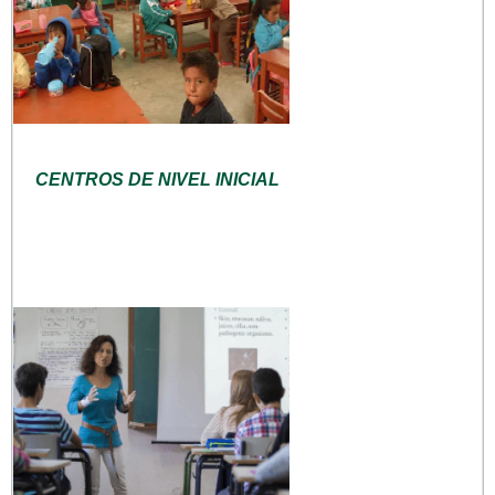
CENTROS DE NIVEL INICIAL