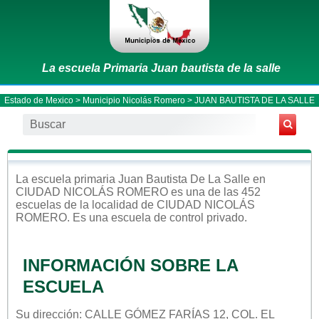
La escuela Primaria Juan bautista de la salle
Estado de Mexico
>
Municipio Nicolás Romero
> JUAN BAUTISTA DE LA SALLE
La escuela
primaria
Juan Bautista De La Salle
en
CIUDAD NICOLÁS ROMERO
es una de las 452
escuelas de la localidad de
CIUDAD NICOLÁS
ROMERO
. Es una escuela de control
privado
.
INFORMACIÓN SOBRE LA
ESCUELA
Su dirección: CALLE GÓMEZ FARÍAS 12, COL. EL