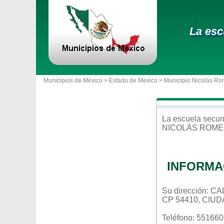
La esc
Municipios de México >
Estado de Mexico
>
Municipio Nicolás Ro
La escuela
secun
NICOLÁS ROM
INFORMA
Su dirección: C
CP 54410, CIU
Teléfono: 55166