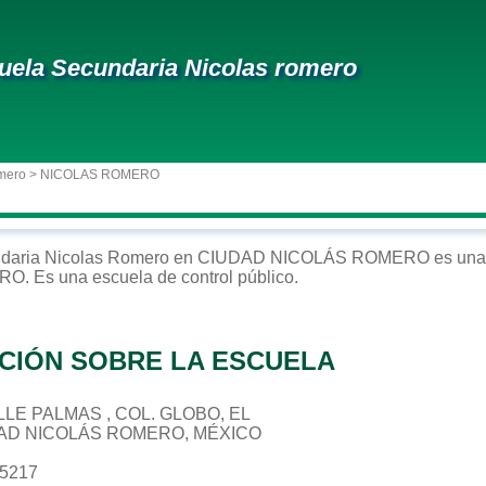
uela Secundaria Nicolas romero
mero
> NICOLAS ROMERO
daria
Nicolas Romero
en
CIUDAD NICOLÁS ROMERO
es una 
ERO
. Es una escuela de control
público
.
CIÓN SOBRE LA ESCUELA
ALLE PALMAS , COL. GLOBO, EL
DAD NICOLÁS ROMERO, MÉXICO
05217