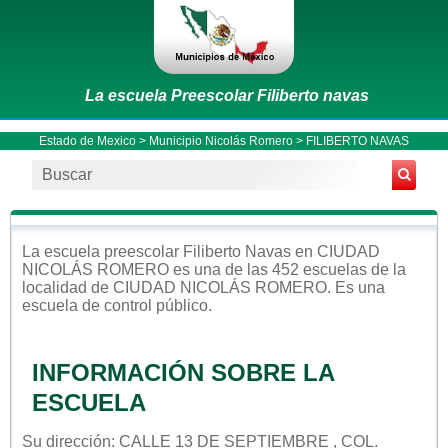
La escuela Preescolar Filiberto navas
Estado de Mexico
>
Municipio Nicolás Romero
> FILIBERTO NAVAS
La escuela
preescolar
Filiberto Navas
en
CIUDAD
NICOLÁS ROMERO
es una de las 452 escuelas de la
localidad de
CIUDAD NICOLÁS ROMERO
. Es una
escuela de control
público
.
INFORMACIÓN SOBRE LA
ESCUELA
Su dirección: CALLE 13 DE SEPTIEMBRE , COL.