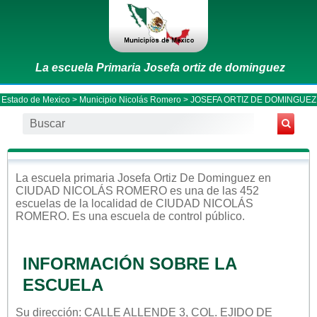
La escuela Primaria Josefa ortiz de dominguez
Estado de Mexico
>
Municipio Nicolás Romero
> JOSEFA ORTIZ DE DOMINGUEZ
La escuela
primaria
Josefa Ortiz De Dominguez
en
CIUDAD NICOLÁS ROMERO
es una de las 452
escuelas de la localidad de
CIUDAD NICOLÁS
ROMERO
. Es una escuela de control
público
.
INFORMACIÓN SOBRE LA
ESCUELA
Su dirección: CALLE ALLENDE 3, COL. EJIDO DE