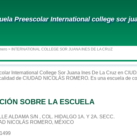
uela Preescolar International college sor ju
mero
> INTERNATIONAL COLLEGE SOR JUANA INES DE LA CRUZ
colar
International College Sor Juana Ines De La Cruz
en
CIUD
ocalidad de
CIUDAD NICOLÁS ROMERO
. Es una escuela de co
CIÓN SOBRE LA ESCUELA
ALLE ALDAMA S/N , COL. HIDALGO 1A. Y 2A. SECC.
DAD NICOLÁS ROMERO, MÉXICO
31499