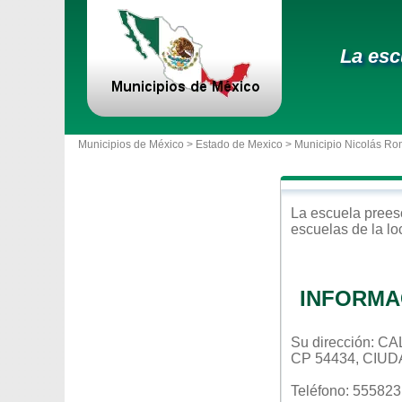
La esc
Municipios de México >
Estado de Mexico
>
Municipio Nicolás Ro
La escuela
prees
escuelas de la l
INFORMA
Su dirección: C
CP 54434, CIU
Teléfono: 55582