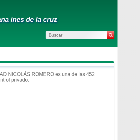
ana ines de la cruz
AD NICOLÁS ROMERO
es una de las 452
ntrol
privado
.