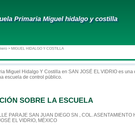
uela Primaria Miguel hidalgo y costilla
mero
> MIGUEL HIDALGO Y COSTILLA
ria
Miguel Hidalgo Y Costilla
en
SAN JOSÉ EL VIDRIO
es una 
na escuela de control
público
.
CIÓN SOBRE LA ESCUELA
 CALLE PARAJE SAN JUAN DIEGO SN , COL. ASENTAMIENT
JOSÉ EL VIDRIO, MÉXICO