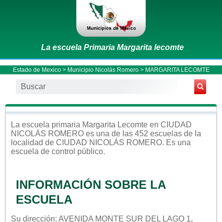
La escuela Primaria Margarita lecomte
Estado de Mexico
>
Municipio Nicolás Romero
> MARGARITA LECOMTE
La escuela
primaria
Margarita Lecomte
en
CIUDAD
NICOLÁS ROMERO
es una de las 452 escuelas de la
localidad de
CIUDAD NICOLÁS ROMERO
. Es una
escuela de control
público
.
INFORMACIÓN SOBRE LA
ESCUELA
Su dirección: AVENIDA MONTE SUR DEL LAGO 1,