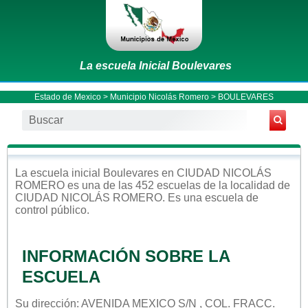
La escuela Inicial Boulevares
Estado de Mexico
>
Municipio Nicolás Romero
> BOULEVARES
La escuela
inicial
Boulevares
en
CIUDAD NICOLÁS
ROMERO
es una de las 452 escuelas de la localidad de
CIUDAD NICOLÁS ROMERO
. Es una escuela de
control
público
.
INFORMACIÓN SOBRE LA
ESCUELA
Su dirección: AVENIDA MEXICO S/N , COL. FRACC.