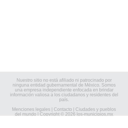
Nuestro sitio no está afiliado ni patrocinado por
ninguna entidad gubernamental de México. Somos
una empresa independiente enfocada en brindar
información valiosa a los ciudadanos y residentes del
país.
Menciones legales
|
Contacto
|
Ciudades y pueblos
del mundo
| Copyright © 2026 los-municipios.mx
Todos los derechos reservados